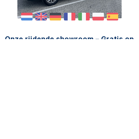
Onze rijdende showroom – Gratis op
afspraak!
Bij Vive la Fleur begrijpen we dat de bloemenbranche
altijd in beweging is en dat u op zoek bent naar de
beste tools en materialen om uw werk te
vergemakkelijken en te inspireren. Maar ook dat u
het druk heeft. Of het nu gaat om scharen,
knipmesjes, de innovatieve Bloomshaper of
decoratiemateriaal – wij hebben het allemaal in huis!
Maak kennis met onze unieke showbus – de
rijdende showroom!