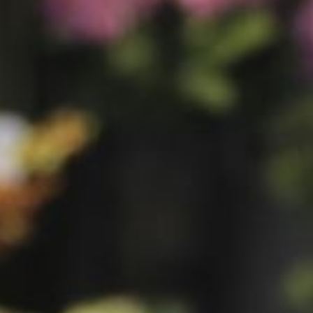
RouwLint + Inkt
Glas
Potten & vazen
Decoratie
Sfeer verlichting
Mand + Bak
ijzer + Zink
Kaart en Vaas
Love & Liefde
Zijde Bloemen
Arddeco Arrangementen