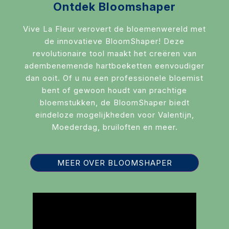
Ontdek Bloomshaper
Vive La Fleur verovert de bloemenwereld met
de innovatieve BloomShaper! Deze
revolutionaire tool maakt het creëren van
adembenemende hartboeketten eenvoudiger
dan ooit. Of u nu een professionele bloemist
bent of gewoon houdt van prachtige
bloemstukken, de BloomShaper biedt
eindeloze mogelijkheden voor Valentijn,
Moederdag, bruiloften en meer.
MEER OVER BLOOMSHAPER