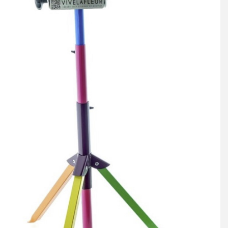
RouwLint + Inkt
Glas
Potten & vazen
Decoratie
Sfeer verlichting
Mand + Bak
ijzer + Zink
Kaart en Vaas
Love & Liefde
Zijde Bloemen
Arddeco Arrangementen