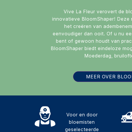
Vive La Fleur verovert de b
innovatieve BloomShaper! Deze r
het creëren van adembenem
eenvoudiger dan ooit. Of u nu ee
bent of gewoon houdt van prac
BloomShaper biedt eindeloze moge
Moederdag, bruiloft
MEER OVER BLO
Voor en door
bloemisten
geselecteerde