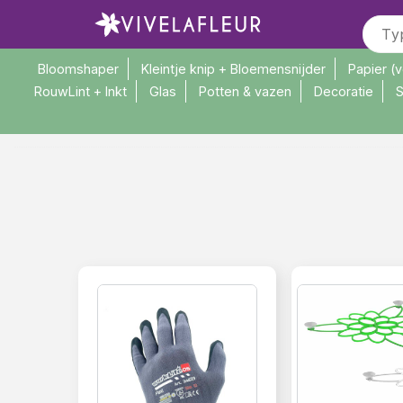
Bloomshaper
Kleintje knip + Bloemensnijder
Papier (
RouwLint + Inkt
Glas
Potten & vazen
Decoratie
S
>
Home
Diversen