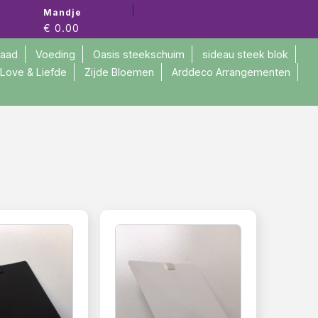
Mandje
€ 0.00
raad
Voeding
Oasis steekschuim
sideau steek blok
Love & Liefde
Zijde Bloemen
Arddeco Arrangementen