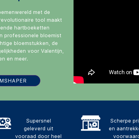
loemenwereld met de
evolutionaire tool maakt
ende hartboeketten
n professionele bloemist
htige bloemstukken, de
lijkheden voor Valentijn,
en en meer.
OMSHAPER
Supersnel
Scherpe pr
geleverd uit
en aantrekke
vooraad door heel
voorwaar