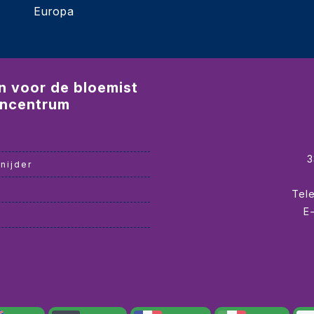
Europa
n voor de bloemist
incentrum
r
nijder
Tel
E