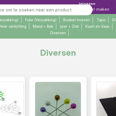
Inloggen
Account maken
verpakking)
Folie (Verpakking)
Boeket hoezen
Tape
D
feer verlichting
Mand + Bak
ijzer + Zink
Kaart en Vaas
Diversen
Diversen