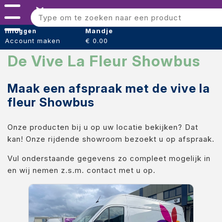
Menu
Bloomshaper
Mandje
Inloggen
Account maken
€ 0.00
Kleintje knip + Bloemensnijder
De Vive La Fleur Showbus
Papier (verpakking)
Maak een afspraak met de vive la
Folie (Verpakking)
fleur Showbus
Boeket hoezen
Onze producten bij u op uw locatie bekijken? Dat
Tape
kan! Onze rijdende showroom bezoekt u op afspraak.
Draad
Vul onderstaande gegevens zo compleet mogelijk in
Voeding
en wij nemen z.s.m. contact met u op.
Oasis steekschuim
sideau steek blok