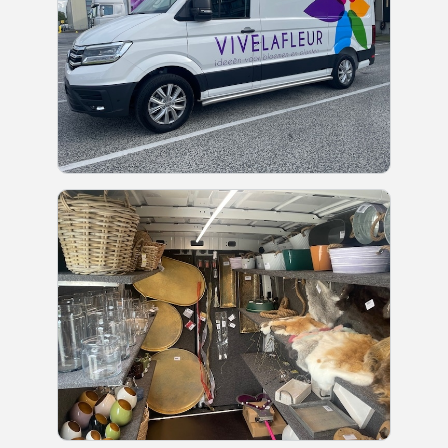
RouwLint + Inkt
Glas
Potten & vazen
Decoratie
Sfeer verlichting
Mand + Bak
ijzer + Zink
Kaart en Vaas
Love & Liefde
Zijde Bloemen
Arddeco Arrangementen