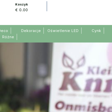
Koszyk
€ 0.00
Deco
Dekoracje
Oświetlenie LED
Cynk
Różne