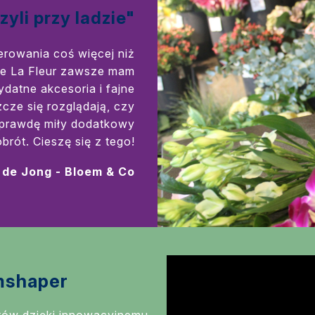
yli przy ladzie"
erowania coś więcej niż
Vive La Fleur zawsze mam
datne akcesoria i fajne
zcze się rozglądają, czy
naprawdę miły dodatkowy
obrót. Cieszę się z tego!
 de Jong - Bloem & Co
mshaper
tów dzięki innowacyjnemu