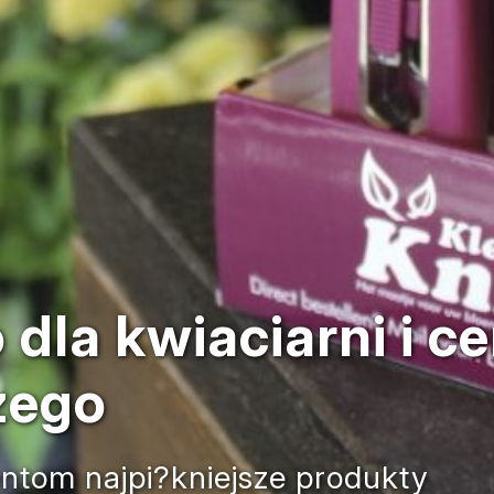
dla kwiaciarni i c
zego
entom najpi?kniejsze produkty