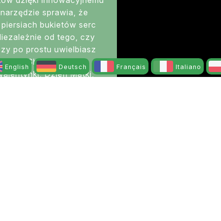
narzędzie sprawia, że
piersiach bukietów serc
Niezależnie od tego, czy
czy po prostu uwielbiasz
 BloomShaper oferuje
English
Deutsch
Français
Italiano
alentynki, Dzień Matki,
cej.
MSHAPER
Bardzo szybka
Konkurenc
dostawa z
ceny i atrak
magazynu w całej
warunk