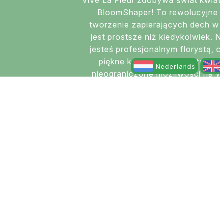
BloomShaper! To rewolucyjne 
tworzenie zapierających dech w 
jest prostsze niż kiedykolwiek. 
jesteś profesjonalnym florystą, 
piękne kompozycje kwiatowe,
Nederlands
nieograniczone możliwości na W
wesela i wię
WIĘCEJ O BLOO
Produkty wybrane
przez i dla
kwiaciarzy