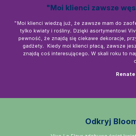
"Moi klienci zawsze węsz
"Moi klienci wiedzą już, że zawsze mam do zaof
tylko kwiaty i rośliny. Dzięki asortymentowi 
pewność, że znajdą się ciekawe dekoracje, przy
gadżety. Kiedy moi klienci płacą, zawsze jes
znajdą coś interesującego. W skali roku to 
Renate
Odkryj Bloo
Vive La Fleur zdobywa świat kwia