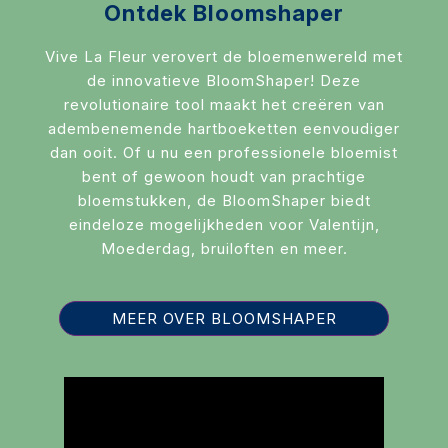
Ontdek Bloomshaper
Vive La Fleur verovert de bloemenwereld met
de innovatieve BloomShaper! Deze
revolutionaire tool maakt het creëren van
adembenemende hartboeketten eenvoudiger
dan ooit. Of u nu een professionele bloemist
bent of gewoon houdt van prachtige
bloemstukken, de BloomShaper biedt
eindeloze mogelijkheden voor Valentijn,
Moederdag, bruiloften en meer.
MEER OVER BLOOMSHAPER