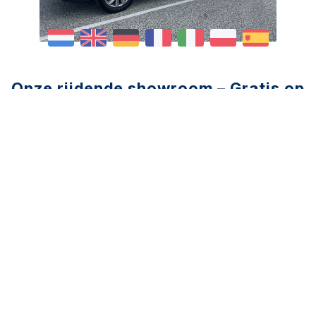
Onze rijdende showroom – Gratis op
afspraak!
Bij Vive la Fleur begrijpen we dat de bloemenbranche
altijd in beweging is en dat u op zoek bent naar de
beste tools en materialen om uw werk te
vergemakkelijken en te inspireren. Maar ook dat u
het druk heeft. Of het nu gaat om scharen,
knipmesjes, de innovatieve Bloomshaper of
decoratiemateriaal – wij hebben het allemaal in huis!
Maak kennis met onze unieke showbus – de
rijdende showroom!