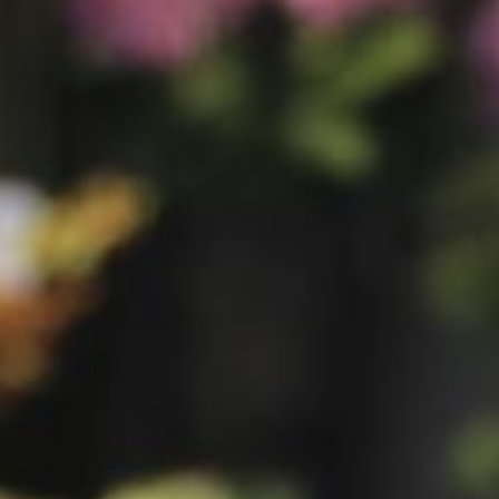
RouwLint + Inkt
Glas
Potten & vazen
Decoratie
Sfeer verlichting
Mand + Bak
ijzer + Zink
Kaart en Vaas
Love & Liefde
Zijde Bloemen
Arddeco Arrangementen