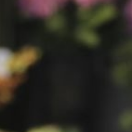
RouwLint + Inkt
Glas
Potten & vazen
Decoratie
Sfeer verlichting
Mand + Bak
ijzer + Zink
Kaart en Vaas
Love & Liefde
Zijde Bloemen
Arddeco Arrangementen