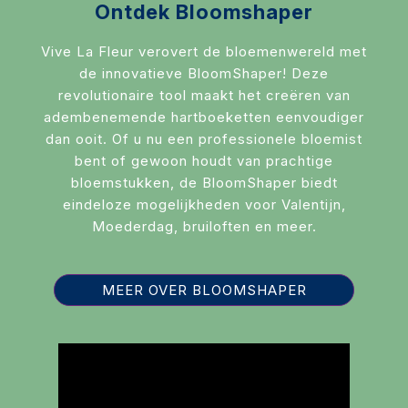
Ontdek Bloomshaper
Vive La Fleur verovert de bloemenwereld met
de innovatieve BloomShaper! Deze
revolutionaire tool maakt het creëren van
adembenemende hartboeketten eenvoudiger
dan ooit. Of u nu een professionele bloemist
bent of gewoon houdt van prachtige
bloemstukken, de BloomShaper biedt
eindeloze mogelijkheden voor Valentijn,
Moederdag, bruiloften en meer.
MEER OVER BLOOMSHAPER