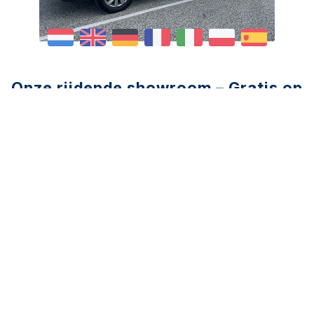
Onze rijdende showroom – Gratis op
afspraak!
Bij Vive la Fleur begrijpen we dat de bloemenbranche
altijd in beweging is en dat u op zoek bent naar de
beste tools en materialen om uw werk te
vergemakkelijken en te inspireren. Maar ook dat u
het druk heeft. Of het nu gaat om scharen,
knipmesjes, de innovatieve Bloomshaper of
decoratiemateriaal – wij hebben het allemaal in huis!
Maak kennis met onze unieke showbus – de
rijdende showroom!