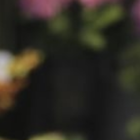
RouwLint + Inkt
Glas
Potten & vazen
Decoratie
Sfeer verlichting
Mand + Bak
ijzer + Zink
Kaart en Vaas
Love & Liefde
Zijde Bloemen
Arddeco Arrangementen