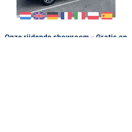
Onze rijdende showroom – Gratis op
afspraak!
Bij Vive la Fleur begrijpen we dat de bloemenbranche
altijd in beweging is en dat u op zoek bent naar de
beste tools en materialen om uw werk te
vergemakkelijken en te inspireren. Maar ook dat u
het druk heeft. Of het nu gaat om scharen,
knipmesjes, de innovatieve Bloomshaper of
decoratiemateriaal – wij hebben het allemaal in huis!
Maak kennis met onze unieke showbus – de
rijdende showroom!