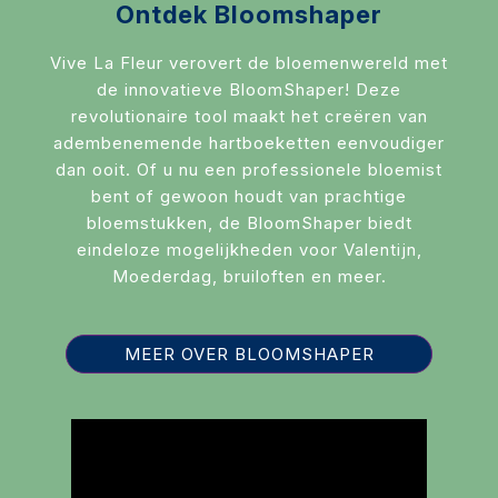
Ontdek Bloomshaper
Vive La Fleur verovert de bloemenwereld met
de innovatieve BloomShaper! Deze
revolutionaire tool maakt het creëren van
adembenemende hartboeketten eenvoudiger
dan ooit. Of u nu een professionele bloemist
bent of gewoon houdt van prachtige
bloemstukken, de BloomShaper biedt
eindeloze mogelijkheden voor Valentijn,
Moederdag, bruiloften en meer.
MEER OVER BLOOMSHAPER