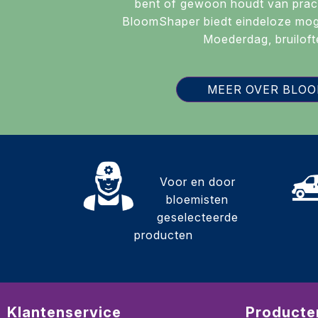
bent of gewoon houdt van prac
BloomShaper biedt eindeloze moge
Moederdag, bruiloft
MEER OVER BLO
Voor en door
bloemisten
geselecteerde
producten
Klantenservice
Producte