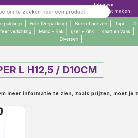
Inloggen
Account maken
verpakking)
Folie (Verpakking)
Boeket hoezen
Tape
D
feer verlichting
Mand + Bak
ijzer + Zink
Kaart en Vaas
Diversen
cm
ER L H12,5 / D10CM
m meer informatie te zien, zoals prijzen, moet je 