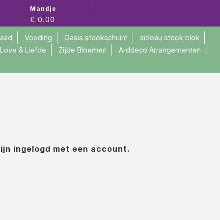
Mandje
€ 0.00
raad
Voeding
Oasis steekschuim
sideau steek blok
Love & Liefde
Zijde Bloemen
Arddeco Arrangementen
zijn ingelogd met een account.