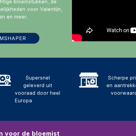
htige bloemstukken, de
lijkheden voor Valentijn,
en en meer.
OMSHAPER
Supersnel
Scherpe pr
geleverd uit
en aantrekke
vooraad door heel
voorwaar
Europa
n voor de bloemist