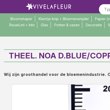
Bloomshaper
Kleintje knip + Bloemensnijder
Papier (
RouwLint + Inkt
Glas
Potten & vazen
Decoratie
S
>
>
Home
Glas
TheeL. Noa D.blue/Copper L H12,5 / D10
THEEL. NOA D.BLUE/COPP
Wij zijn groothandel voor de bloemenindustrie. O