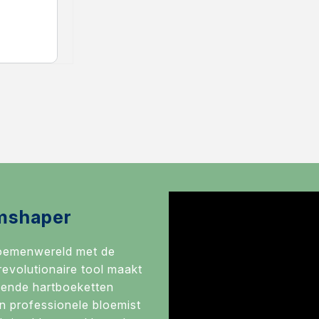
mshaper
loemenwereld met de
evolutionaire tool maakt
ende hartboeketten
n professionele bloemist