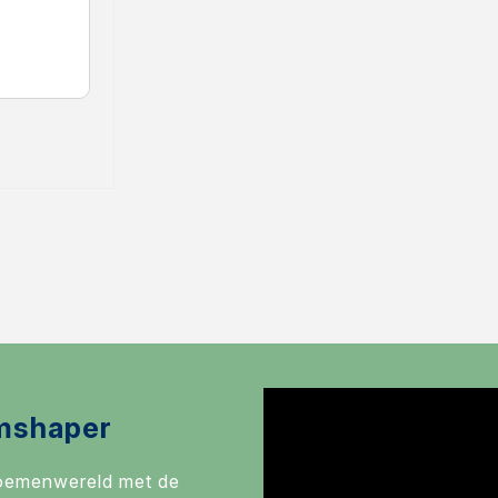
mshaper
loemenwereld met de