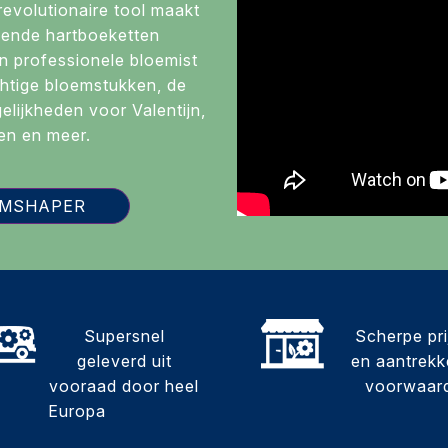
evolutionaire tool maakt
ende hartboeketten
n professionele bloemist
htige bloemstukken, de
lijkheden voor Valentijn,
en en meer.
OMSHAPER
Supersnel
Scherpe pr
geleverd uit
en aantrekke
vooraad door heel
voorwaar
Europa