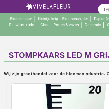
Bloomshaper
Kleintje knip + Bloemensnijder
Papier (
RouwLint + Inkt
Glas
Potten & vazen
Decoratie
S
>
>
Home
Sfeer verlichting
Stompkaars LED M Grijs H13 /
STOMPKAARS LED M GRIJS 
Wij zijn groothandel voor de bloemenindustrie. O