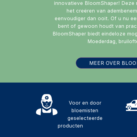
innovatieve BloomShaper! Deze r
het creëren van adembenem
eenvoudiger dan ooit. Of u nu ee
bent of gewoon houdt van prac
BloomShaper biedt eindeloze moge
Moederdag, bruiloft
MEER OVER BLO
Voor en door
bloemisten
geselecteerde
producten