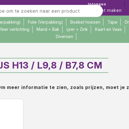
Inloggen
Account maken
verpakking)
Folie (Verpakking)
Boeket hoezen
Tape
D
feer verlichting
Mand + Bak
ijzer + Zink
Kaart en Vaas
Diversen
 L9,8 / B7,8 cm
H13 / L9,8 / B7,8 CM
m meer informatie te zien, zoals prijzen, moet je 