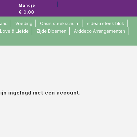
Mandje
€ 0.00
raad
Voeding
Oasis steekschuim
sideau steek blok
Love & Liefde
Zijde Bloemen
Arddeco Arrangementen
zijn ingelogd met een account.