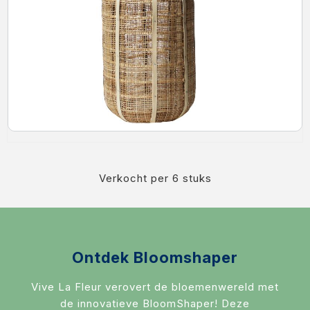
RouwLint + Inkt
Glas
Potten & vazen
Decoratie
Sfeer verlichting
Mand + Bak
ijzer + Zink
Verkocht per 6 stuks
Kaart en Vaas
Love & Liefde
Ontdek Bloomshaper
Zijde Bloemen
Arddeco Arrangementen
Vive La Fleur verovert de bloemenwereld met
de innovatieve BloomShaper! Deze