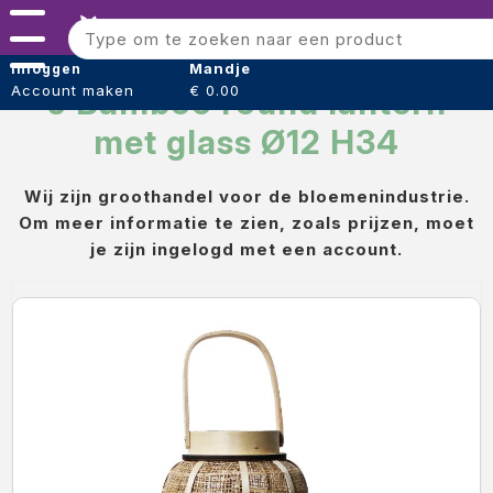
Menu
Bloomshaper
Mandje
Inloggen
Account maken
€ 0.00
J Bamboo round lantern
Kleintje knip + Bloemensnijder
met glass Ø12 H34
Papier (verpakking)
Wij zijn groothandel voor de bloemenindustrie.
Folie (Verpakking)
Om meer informatie te zien, zoals prijzen, moet
Boeket hoezen
je zijn ingelogd met een account.
Tape
Draad
Voeding
Oasis steekschuim
sideau steek blok