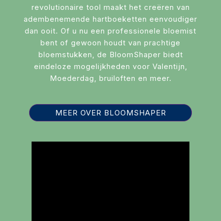
Diversen
revolutionaire tool maakt het creëren van
adembenemende hartboeketten eenvoudiger
dan ooit. Of u nu een professionele bloemist
bent of gewoon houdt van prachtige
bloemstukken, de BloomShaper biedt
eindeloze mogelijkheden voor Valentijn,
Moederdag, bruiloften en meer.
MEER OVER BLOOMSHAPER