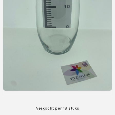
RouwLint + Inkt
Glas
Potten & vazen
Decoratie
Sfeer verlichting
Mand + Bak
ijzer + Zink
Kaart en Vaas
Love & Liefde
Zijde Bloemen
Arddeco Arrangementen
Verkocht per 18 stuks