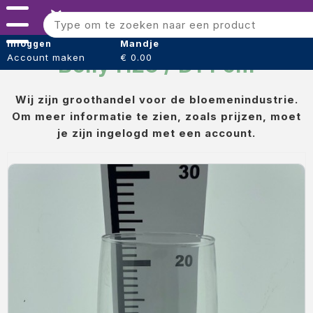
Menu
Bloomshaper
Mandje
Inloggen
Account maken
€ 0.00
Belly H25 / D14 cm
Kleintje knip + Bloemensnijder
Papier (verpakking)
Wij zijn groothandel voor de bloemenindustrie.
Om meer informatie te zien, zoals prijzen, moet
Folie (Verpakking)
je zijn ingelogd met een account.
Boeket hoezen
Tape
Draad
Voeding
Oasis steekschuim
sideau steek blok