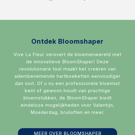
RouwLint + Inkt
Glas
Potten & vazen
Decoratie
Ontdek Bloomshaper
Sfeer verlichting
Vive La Fleur verovert de bloemenwereld met
de innovatieve BloomShaper! Deze
Mand + Bak
revolutionaire tool maakt het creëren van
adembenemende hartboeketten eenvoudiger
ijzer + Zink
dan ooit. Of u nu een professionele bloemist
Kaart en Vaas
bent of gewoon houdt van prachtige
bloemstukken, de BloomShaper biedt
Love & Liefde
eindeloze mogelijkheden voor Valentijn,
Moederdag, bruiloften en meer.
Zijde Bloemen
Arddeco Arrangementen
MEER OVER BLOOMSHAPER