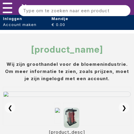
Error: product not found or unavailable. Errorcode
Menu
#9914Error: product not found or unavailable. Errorcode
#9914
Bloomshaper
Mandje
Inloggen
Account maken
€ 0.00
Kleintje knip + Bloemensnijder
Papier (verpakking)
[product_name]
Folie (Verpakking)
Wij zijn groothandel voor de bloemenindustrie.
Boeket hoezen
Om meer informatie te zien, zoals prijzen, moet
Tape
je zijn ingelogd met een account.
Draad
Voeding
❮
❯
Oasis steekschuim
sideau steek blok
[product_desc]