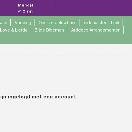
#9914
Mandje
€ 0.00
raad
Voeding
Oasis steekschuim
sideau steek blok
Love & Liefde
Zijde Bloemen
Arddeco Arrangementen
zijn ingelogd met een account.