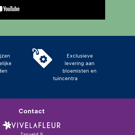
ijzen
Exclusieve
lijke
levering aan
den
bloemisten en
tuincentra
Contact
Tasveld 9