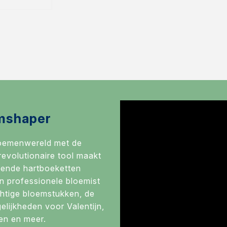
mshaper
loemenwereld met de
evolutionaire tool maakt
ende hartboeketten
n professionele bloemist
htige bloemstukken, de
lijkheden voor Valentijn,
en en meer.