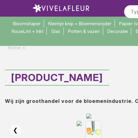
Error: product not found or unavailable. Errorcode #9
Bloomshaper
Kleintje knip + Bloemensnijder
Papier (
RouwLint + Inkt
Glas
Potten & vazen
Decoratie
S
>
Home
[PRODUCT_NAME]
Wij zijn groothandel voor de bloemenindustrie. O
❮