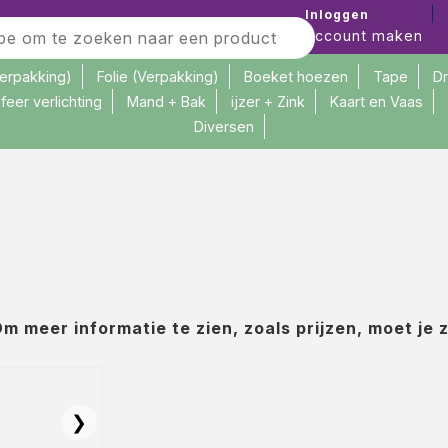
914Error: product not found or unavailable. Errorcode 
Inloggen
Account maken
verpakking)
Folie (Verpakking)
Boeket hoezen
Tape
D
feer verlichting
Mand + Bak
ijzer + Zink
Kaart en Vaas
Diversen
m meer informatie te zien, zoals prijzen, moet je 
❯