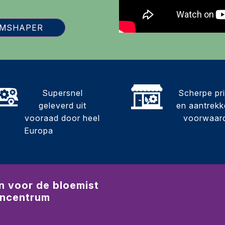
OMSHAPER
Supersnel
Scherpe pr
geleverd uit
en aantrekke
vooraad door heel
voorwaar
Europa
n voor de bloemist
incentrum
r