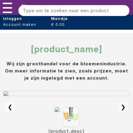
Error: product not found or unavailable. Errorcode
Menu
#9914Error: product not found or unavailable. Errorcode
#9914
Bloomshaper
Mandje
Inloggen
Account maken
€ 0.00
Kleintje knip + Bloemensnijder
Papier (verpakking)
[product_name]
Folie (Verpakking)
Wij zijn groothandel voor de bloemenindustrie.
Boeket hoezen
Om meer informatie te zien, zoals prijzen, moet
Tape
je zijn ingelogd met een account.
Draad
Voeding
❮
❯
Oasis steekschuim
sideau steek blok
[product_desc]