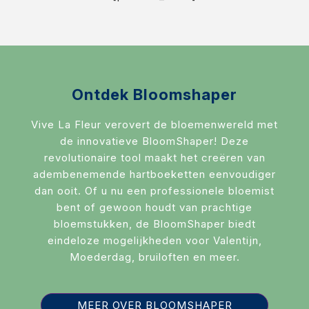
RouwLint + Inkt
Glas
Potten & vazen
Decoratie
Ontdek Bloomshaper
Sfeer verlichting
Vive La Fleur verovert de bloemenwereld met
de innovatieve BloomShaper! Deze
Mand + Bak
revolutionaire tool maakt het creëren van
adembenemende hartboeketten eenvoudiger
ijzer + Zink
dan ooit. Of u nu een professionele bloemist
Kaart en Vaas
bent of gewoon houdt van prachtige
bloemstukken, de BloomShaper biedt
Love & Liefde
eindeloze mogelijkheden voor Valentijn,
Moederdag, bruiloften en meer.
Zijde Bloemen
Arddeco Arrangementen
MEER OVER BLOOMSHAPER