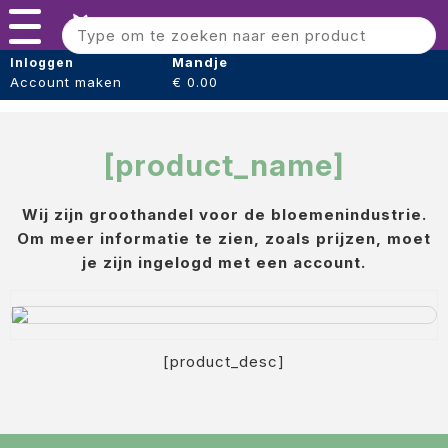
Error: product not found or unavailable. Errorcode
Menu
#9914Error: product not found or unavailable. Errorcode
#9914
Bloomshaper
Mandje
Inloggen
Account maken
€ 0.00
Kleintje knip + Bloemensnijder
Papier (verpakking)
[product_name]
Folie (Verpakking)
Wij zijn groothandel voor de bloemenindustrie.
Boeket hoezen
Om meer informatie te zien, zoals prijzen, moet
Tape
je zijn ingelogd met een account.
Draad
Voeding
[product_desc]
Oasis steekschuim
sideau steek blok