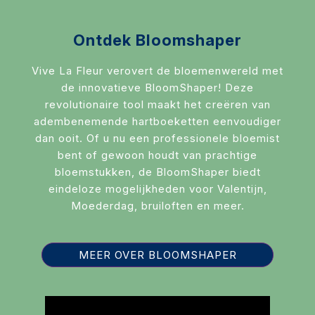
RouwLint + Inkt
Glas
Ontdek Bloomshaper
Potten & vazen
Vive La Fleur verovert de bloemenwereld met
de innovatieve BloomShaper! Deze
Decoratie
revolutionaire tool maakt het creëren van
adembenemende hartboeketten eenvoudiger
Sfeer verlichting
dan ooit. Of u nu een professionele bloemist
Mand + Bak
bent of gewoon houdt van prachtige
bloemstukken, de BloomShaper biedt
ijzer + Zink
eindeloze mogelijkheden voor Valentijn,
Moederdag, bruiloften en meer.
Kaart en Vaas
Love & Liefde
MEER OVER BLOOMSHAPER
Zijde Bloemen
Arddeco Arrangementen