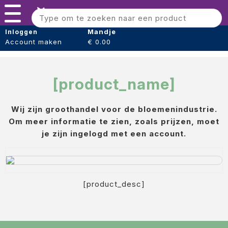
Error: product not found or unavailable. Errorcode
Menu
#9914Error: product not found or unavailable. Errorcode
#9914
Bloomshaper
Mandje
Inloggen
Account maken
€ 0.00
Kleintje knip + Bloemensnijder
Papier (verpakking)
[product_name]
Folie (Verpakking)
Wij zijn groothandel voor de bloemenindustrie.
Boeket hoezen
Om meer informatie te zien, zoals prijzen, moet
Tape
je zijn ingelogd met een account.
Draad
Voeding
[product_desc]
Oasis steekschuim
sideau steek blok