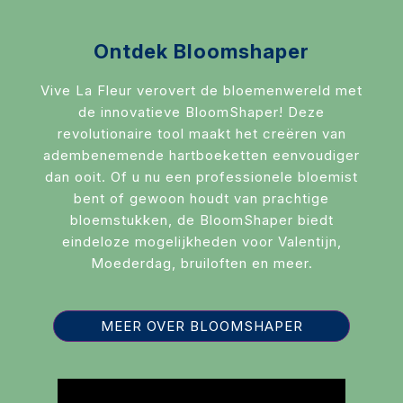
RouwLint + Inkt
Glas
Ontdek Bloomshaper
Potten & vazen
Vive La Fleur verovert de bloemenwereld met
de innovatieve BloomShaper! Deze
Decoratie
revolutionaire tool maakt het creëren van
adembenemende hartboeketten eenvoudiger
Sfeer verlichting
dan ooit. Of u nu een professionele bloemist
Mand + Bak
bent of gewoon houdt van prachtige
bloemstukken, de BloomShaper biedt
ijzer + Zink
eindeloze mogelijkheden voor Valentijn,
Moederdag, bruiloften en meer.
Kaart en Vaas
Love & Liefde
MEER OVER BLOOMSHAPER
Zijde Bloemen
Arddeco Arrangementen