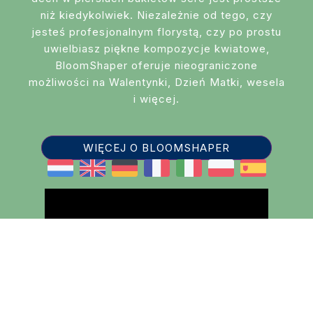
niż kiedykolwiek. Niezależnie od tego, czy
jesteś profesjonalnym florystą, czy po prostu
uwielbiasz piękne kompozycje kwiatowe,
BloomShaper oferuje nieograniczone
możliwości na Walentynki, Dzień Matki, wesela
i więcej.
WIĘCEJ O BLOOMSHAPER