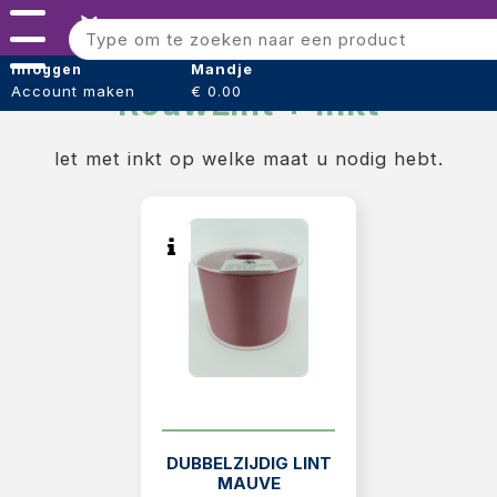
Menu
Bloomshaper
Mandje
Inloggen
Account maken
€ 0.00
RouwLint + Inkt
Kleintje knip + Bloemensnijder
Papier (verpakking)
let met inkt op welke maat u nodig hebt.
Folie (Verpakking)
Boeket hoezen
Tape
Draad
Voeding
Oasis steekschuim
DUBBELZIJDIG LINT
sideau steek blok
MAUVE