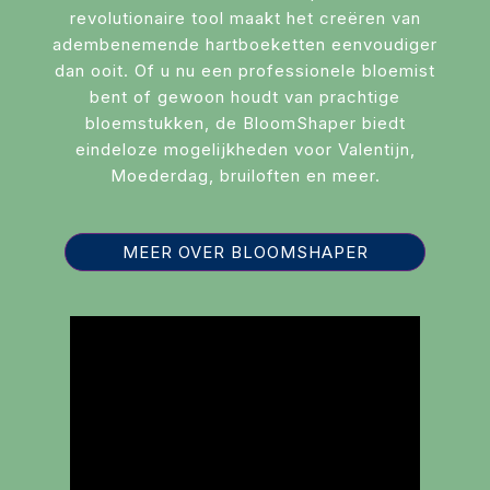
revolutionaire tool maakt het creëren van
adembenemende hartboeketten eenvoudiger
dan ooit. Of u nu een professionele bloemist
bent of gewoon houdt van prachtige
bloemstukken, de BloomShaper biedt
eindeloze mogelijkheden voor Valentijn,
Moederdag, bruiloften en meer.
MEER OVER BLOOMSHAPER