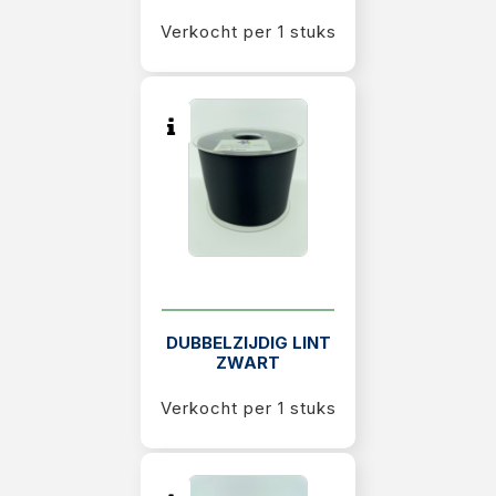
RouwLint + Inkt
Verkocht per 1 stuks
Glas
Potten & vazen
Decoratie
Sfeer verlichting
Mand + Bak
ijzer + Zink
Kaart en Vaas
DUBBELZIJDIG LINT
ZWART
Love & Liefde
Verkocht per 1 stuks
Zijde Bloemen
Arddeco Arrangementen