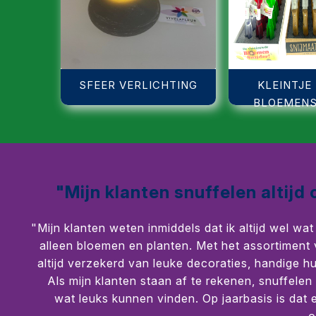
SFEER VERLICHTING
KLEINTJE 
BLOEMENS
"Mijn klanten snuffelen altijd
"Mijn klanten weten inmiddels dat ik altijd wel wa
alleen bloemen en planten. Met het assortiment 
altijd verzekerd van leuke decoraties, handige h
Als mijn klanten staan af te rekenen, snuffelen
wat leuks kunnen vinden. Op jaarbasis is dat 