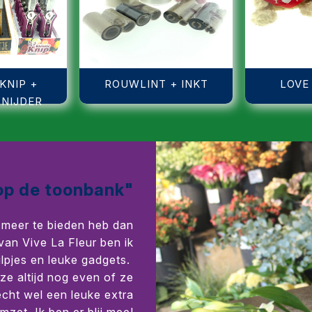
KNIP +
ROUWLINT + INKT
LOVE
NIJDER
 op de toonbank"
t meer te bieden heb dan
van Vive La Fleur ben ik
ulpjes en leuke gadgets.
 ze altijd nog even of ze
echt wel een leuke extra