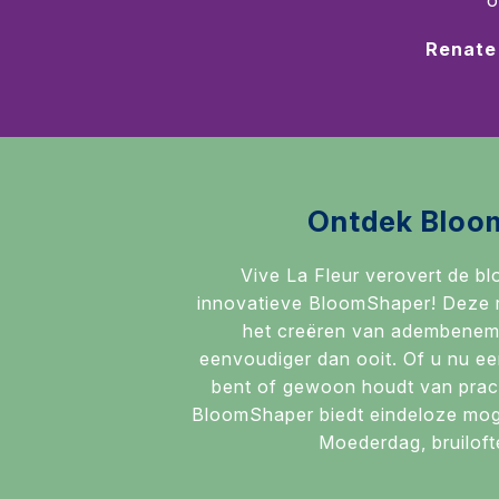
o
Renate
Ontdek Bloo
Vive La Fleur verovert de b
innovatieve BloomShaper! Deze r
het creëren van adembenem
eenvoudiger dan ooit. Of u nu ee
bent of gewoon houdt van prac
BloomShaper biedt eindeloze moge
Moederdag, bruiloft