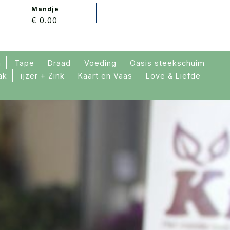
Mandje
€ 0.00
n
Tape
Draad
Voeding
Oasis steekschuim
ak
ijzer + Zink
Kaart en Vaas
Love & Liefde